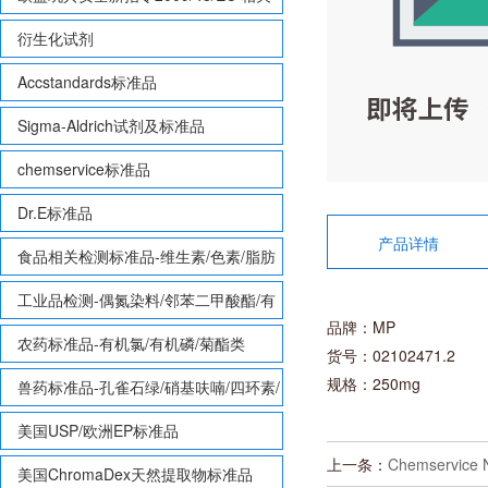
致敏性香味剂标准品
衍生化试剂
Accstandards标准品
Sigma-Aldrich试剂及标准品
chemservice标准品
Dr.E标准品
产品详情
食品相关检测标准品-维生素/色素/脂肪
酸甲酯等
工业品检测-偶氮染料/邻苯二甲酸酯/有
品牌：MP
机锡/多溴联苯/多溴联苯醚/多氯联苯
农药标准品-有机氯/有机磷/菊酯类
货号：02102471.2
规格：250mg
兽药标准品-孔雀石绿/硝基呋喃/四环素/
磺胺等
美国USP/欧洲EP标准品
上一条：
Chemservice
美国ChromaDex天然提取物标准品