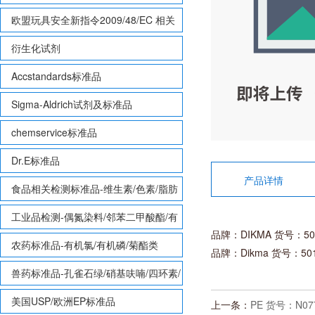
欧盟玩具安全新指令2009/48/EC 相关
致敏性香味剂标准品
衍生化试剂
Accstandards标准品
Sigma-Aldrich试剂及标准品
chemservice标准品
Dr.E标准品
产品详情
食品相关检测标准品-维生素/色素/脂肪
酸甲酯等
工业品检测-偶氮染料/邻苯二甲酸酯/有
品牌：DIKMA 货号：50
机锡/多溴联苯/多溴联苯醚/多氯联苯
农药标准品-有机氯/有机磷/菊酯类
品牌：Dikma 货号：50
兽药标准品-孔雀石绿/硝基呋喃/四环素/
磺胺等
美国USP/欧洲EP标准品
上一条：
PE 货号：N07