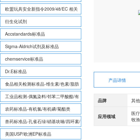
欧盟玩具安全新指令2009/48/EC 相关
致敏性香味剂标准品
衍生化试剂
Accstandards标准品
Sigma-Aldrich试剂及标准品
chemservice标准品
Dr.E标准品
产品详情
食品相关检测标准品-维生素/色素/脂肪
酸甲酯等
工业品检测-偶氮染料/邻苯二甲酸酯/有
品牌
其他
机锡/多溴联苯/多溴联苯醚/多氯联苯
农药标准品-有机氯/有机磷/菊酯类
医疗
应用领域
牧渔
兽药标准品-孔雀石绿/硝基呋喃/四环素/
磺胺等
美国USP/欧洲EP标准品