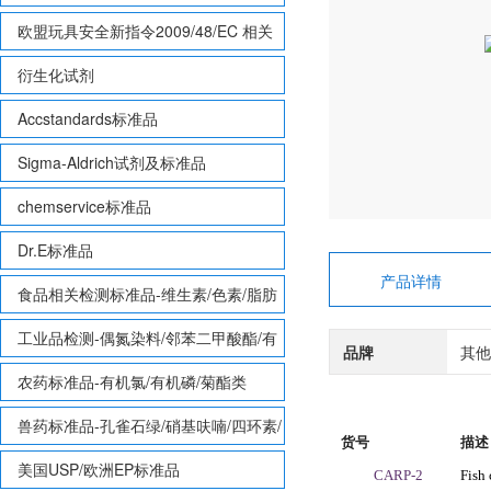
欧盟玩具安全新指令2009/48/EC 相关
致敏性香味剂标准品
衍生化试剂
Accstandards标准品
Sigma-Aldrich试剂及标准品
chemservice标准品
Dr.E标准品
产品详情
食品相关检测标准品-维生素/色素/脂肪
酸甲酯等
工业品检测-偶氮染料/邻苯二甲酸酯/有
品牌
其他
机锡/多溴联苯/多溴联苯醚/多氯联苯
农药标准品-有机氯/有机磷/菊酯类
兽药标准品-孔雀石绿/硝基呋喃/四环素/
货号
描述
磺胺等
美国USP/欧洲EP标准品
CARP-2
Fish 