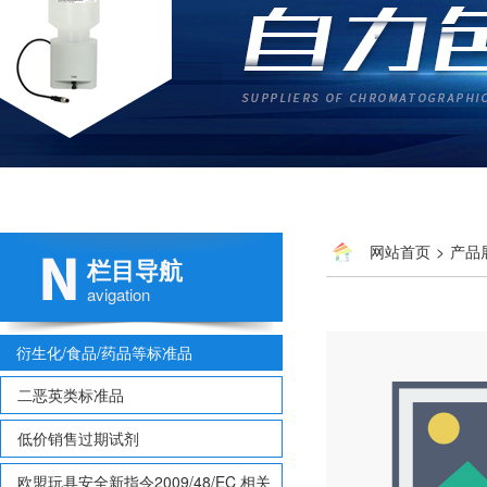
网站首页
>
产品
栏目导航
多氯联苯
> BIA2302
avigation
衍生化/食品/药品等标准品
二恶英类标准品
低价销售过期试剂
欧盟玩具安全新指令2009/48/EC 相关