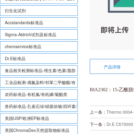
致敏性香味剂标准品
衍生化试剂
Accstandards标准品
Sigma-Aldrich试剂及标准品
chemservice标准品
Dr.E标准品
产品详情
食品相关检测标准品-维生素/色素/脂肪
酸甲酯等
工业品检测-偶氮染料/邻苯二甲酸酯/有
BIA2302
：15-乙酰脱氧
机锡/多溴联苯/多溴联苯醚/多氯联苯
农药标准品-有机氯/有机磷/菊酯类
兽药标准品-孔雀石绿/硝基呋喃/四环素/
上一条：
Thermo 000
磺胺等
美国USP/欧洲EP标准品
下一条：
Dr.E C5700
美国ChromaDex天然提取物标准品