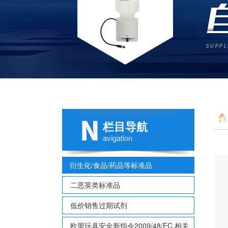
栏目导航
avigation
衍生化/食品/药品等标准品
二恶英类标准品
低价销售过期试剂
欧盟玩具安全新指令2009/48/EC 相关