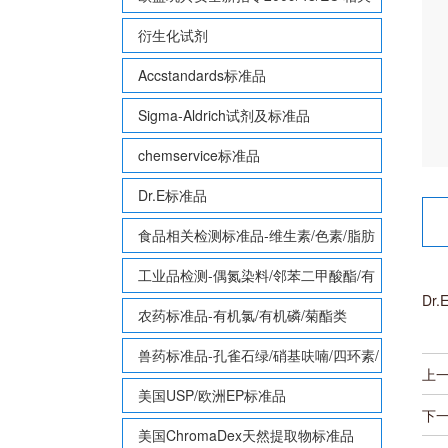
致敏性香味剂标准品
衍生化试剂
Accstandards标准品
Sigma-Aldrich试剂及标准品
chemservice标准品
Dr.E标准品
食品相关检测标准品-维生素/色素/脂肪
酸甲酯等
工业品检测-偶氮染料/邻苯二甲酸酯/有
Dr
机锡/多溴联苯/多溴联苯醚/多氯联苯
农药标准品-有机氯/有机磷/菊酯类
兽药标准品-孔雀石绿/硝基呋喃/四环素/
上
磺胺等
美国USP/欧洲EP标准品
下
美国ChromaDex天然提取物标准品