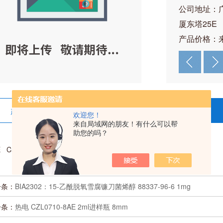
公司地址：
厦东塔25E
产品价格：
产品详情
在线留言
欢迎您！
来自局域网的朋友！有什么可以帮
助您的吗？
.E C570000 氘代克仑特罗 129138-58-5 1mg
一条：
BIA2302：15-乙酰脱氧雪腐镰刀菌烯醇 88337-96-6 1mg
一条：
热电 CZL0710-8AE 2ml进样瓶 8mm