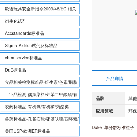
欧盟玩具安全新指令2009/48/EC 相关
致敏性香味剂标准品
衍生化试剂
Accstandards标准品
Sigma-Aldrich试剂及标准品
chemservice标准品
Dr.E标准品
产品详情
食品相关检测标准品-维生素/色素/脂肪
酸甲酯等
工业品检测-偶氮染料/邻苯二甲酸酯/有
品牌
其他
机锡/多溴联苯/多溴联苯醚/多氯联苯
农药标准品-有机氯/有机磷/菊酯类
应用领域
环保
兽药标准品-孔雀石绿/硝基呋喃/四环素/
Duke 单分散标准粒子 3
磺胺等
美国USP/欧洲EP标准品