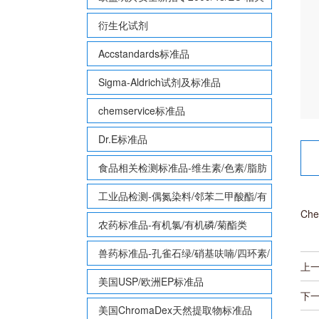
致敏性香味剂标准品
衍生化试剂
Accstandards标准品
Sigma-Aldrich试剂及标准品
chemservice标准品
Dr.E标准品
食品相关检测标准品-维生素/色素/脂肪
酸甲酯等
工业品检测-偶氮染料/邻苯二甲酸酯/有
Che
机锡/多溴联苯/多溴联苯醚/多氯联苯
农药标准品-有机氯/有机磷/菊酯类
兽药标准品-孔雀石绿/硝基呋喃/四环素/
上
磺胺等
美国USP/欧洲EP标准品
下
美国ChromaDex天然提取物标准品