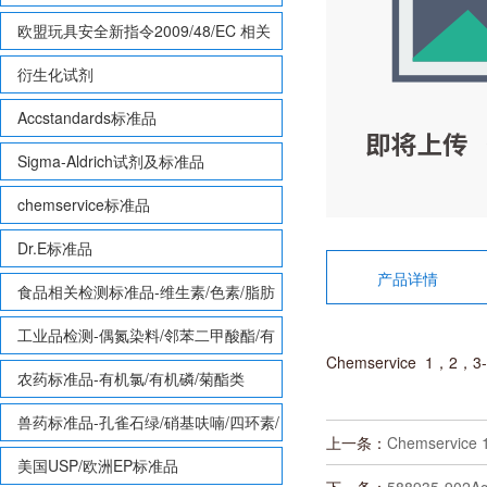
欧盟玩具安全新指令2009/48/EC 相关
致敏性香味剂标准品
衍生化试剂
Accstandards标准品
Sigma-Aldrich试剂及标准品
chemservice标准品
Dr.E标准品
产品详情
食品相关检测标准品-维生素/色素/脂肪
酸甲酯等
工业品检测-偶氮染料/邻苯二甲酸酯/有
Chemservice 1，2，3
机锡/多溴联苯/多溴联苯醚/多氯联苯
农药标准品-有机氯/有机磷/菊酯类
兽药标准品-孔雀石绿/硝基呋喃/四环素/
上一条：
Chemservice
磺胺等
美国USP/欧洲EP标准品