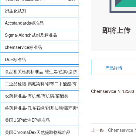
致敏性香味剂标准品
衍生化试剂
Accstandards标准品
Sigma-Aldrich试剂及标准品
chemservice标准品
Dr.E标准品
产品详情
食品相关检测标准品-维生素/色素/脂肪
酸甲酯等
工业品检测-偶氮染料/邻苯二甲酸酯/有
Chemservice N-12563
机锡/多溴联苯/多溴联苯醚/多氯联苯
农药标准品-有机氯/有机磷/菊酯类
兽药标准品-孔雀石绿/硝基呋喃/四环素/
磺胺等
美国USP/欧洲EP标准品
上一条：
Chemservice 
美国ChromaDex天然提取物标准品