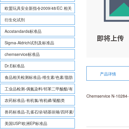
欧盟玩具安全新指令2009/48/EC 相关
致敏性香味剂标准品
衍生化试剂
Accstandards标准品
Sigma-Aldrich试剂及标准品
chemservice标准品
Dr.E标准品
产品详情
食品相关检测标准品-维生素/色素/脂肪
酸甲酯等
工业品检测-偶氮染料/邻苯二甲酸酯/有
Chemservice N-1028
机锡/多溴联苯/多溴联苯醚/多氯联苯
农药标准品-有机氯/有机磷/菊酯类
兽药标准品-孔雀石绿/硝基呋喃/四环素/
磺胺等
美国USP/欧洲EP标准品