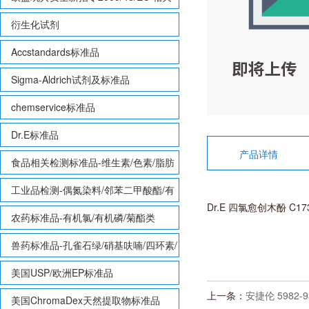
致敏性香味剂标准品
衍生化试剂
Accstandards标准品
Sigma-Aldrich试剂及标准品
chemservice标准品
Dr.E标准品
产品详情
食品相关检测标准品-维生素/色素/脂肪
酸甲酯等
工业品检测-偶氮染料/邻苯二甲酸酯/有
Dr.E 四氯愈创木酚 C1735
机锡/多溴联苯/多溴联苯醚/多氯联苯
农药标准品-有机氯/有机磷/菊酯类
兽药标准品-孔雀石绿/硝基呋喃/四环素/
磺胺等
美国USP/欧洲EP标准品
上一条：
安捷伦 5982-
美国ChromaDex天然提取物标准品