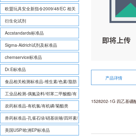
欧盟玩具安全新指令2009/48/EC 相关
致敏性香味剂标准品
衍生化试剂
Accstandards标准品
Sigma-Aldrich试剂及标准品
chemservice标准品
Dr.E标准品
产品详情
食品相关检测标准品-维生素/色素/脂肪
酸甲酯等
工业品检测-偶氮染料/邻苯二甲酸酯/有
1528202-1G 四乙基
机锡/多溴联苯/多溴联苯醚/多氯联苯
农药标准品-有机氯/有机磷/菊酯类
兽药标准品-孔雀石绿/硝基呋喃/四环素/
磺胺等
美国USP/欧洲EP标准品