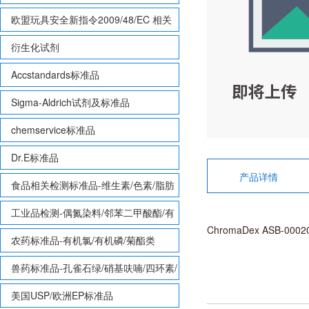
欧盟玩具安全新指令2009/48/EC 相关
致敏性香味剂标准品
衍生化试剂
Accstandards标准品
Sigma-Aldrich试剂及标准品
chemservice标准品
Dr.E标准品
产品详情
食品相关检测标准品-维生素/色素/脂肪
酸甲酯等
工业品检测-偶氮染料/邻苯二甲酸酯/有
ChromaDex ASB-00
机锡/多溴联苯/多溴联苯醚/多氯联苯
农药标准品-有机氯/有机磷/菊酯类
兽药标准品-孔雀石绿/硝基呋喃/四环素/
磺胺等
美国USP/欧洲EP标准品