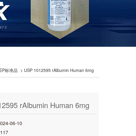
洲EP标准品
> USP 1012595 rAlbumin Human 6mg
12595 rAlbumin Human 6mg
4-06-10
117