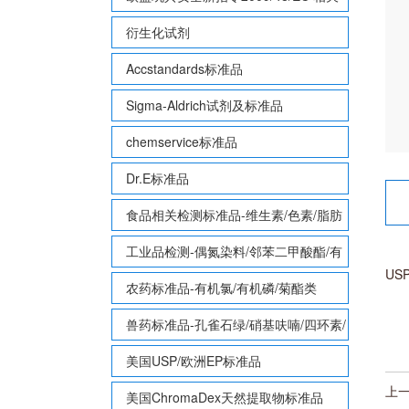
致敏性香味剂标准品
衍生化试剂
Accstandards标准品
Sigma-Aldrich试剂及标准品
chemservice标准品
Dr.E标准品
食品相关检测标准品-维生素/色素/脂肪
酸甲酯等
工业品检测-偶氮染料/邻苯二甲酸酯/有
USP
机锡/多溴联苯/多溴联苯醚/多氯联苯
农药标准品-有机氯/有机磷/菊酯类
兽药标准品-孔雀石绿/硝基呋喃/四环素/
磺胺等
美国USP/欧洲EP标准品
上
美国ChromaDex天然提取物标准品