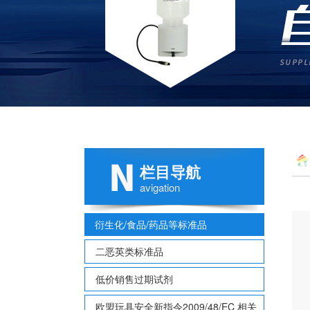
栏目导航
avigation
衍生化/食品/药品等标准品
二恶英类标准品
低价销售过期试剂
欧盟玩具安全新指令2009/48/EC 相关