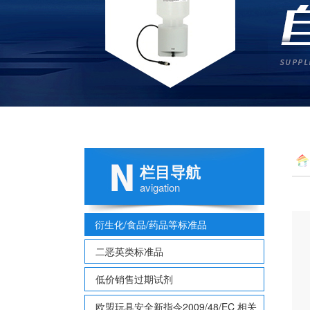
栏目导航
中
avigation
衍生化/食品/药品等标准品
二恶英类标准品
低价销售过期试剂
欧盟玩具安全新指令2009/48/EC 相关