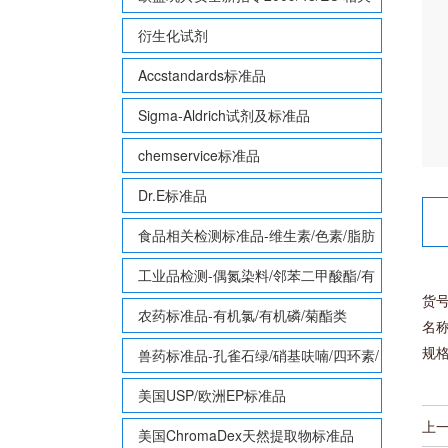
致敏性香味剂标准品
衍生化试剂
Accstandards标准品
Sigma-Aldrich试剂及标准品
chemservice标准品
Dr.E标准品
食品相关检测标准品-维生素/色素/脂肪
酸甲酯等
工业品检测-偶氮染料/邻苯二甲酸酯/有
货号:
机锡/多溴联苯/多溴联苯醚/多氯联苯
农药标准品-有机氯/有机磷/菊酯类
名
规格
兽药标准品-孔雀石绿/硝基呋喃/四环素/
磺胺等
美国USP/欧洲EP标准品
上
美国ChromaDex天然提取物标准品