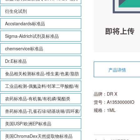
致敏性香味剂标准品
衍生化试剂
Accstandards标准品
Sigma-Aldrich试剂及标准品
chemservice标准品
Dr.E标准品
产品详情
食品相关检测标准品-维生素/色素/脂肪
酸甲酯等
工业品检测-偶氮染料/邻苯二甲酸酯/有
品牌：DR X
机锡/多溴联苯/多溴联苯醚/多氯联苯
农药标准品-有机氯/有机磷/菊酯类
货号：A13530000IO
规格：1ML
兽药标准品-孔雀石绿/硝基呋喃/四环素/
磺胺等
美国USP/欧洲EP标准品
美国ChromaDex天然提取物标准品