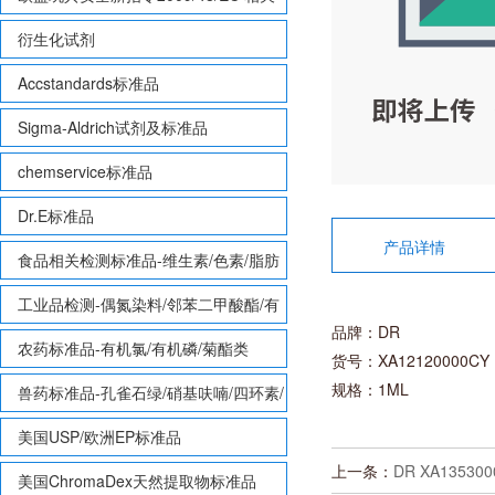
致敏性香味剂标准品
衍生化试剂
Accstandards标准品
Sigma-Aldrich试剂及标准品
chemservice标准品
Dr.E标准品
产品详情
食品相关检测标准品-维生素/色素/脂肪
酸甲酯等
工业品检测-偶氮染料/邻苯二甲酸酯/有
品牌：DR
机锡/多溴联苯/多溴联苯醚/多氯联苯
农药标准品-有机氯/有机磷/菊酯类
货号：XA12120000CY
规格：1ML
兽药标准品-孔雀石绿/硝基呋喃/四环素/
磺胺等
美国USP/欧洲EP标准品
上一条：
DR XA135300
美国ChromaDex天然提取物标准品