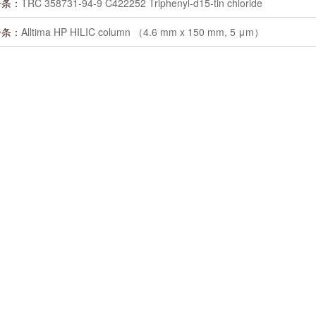
一条：
TRC 358731-94-9 C422252 Triphenyl-d15-tin chloride
一条：
Alltima HP HILIC column （4.6 mm x 150 mm, 5 μm）