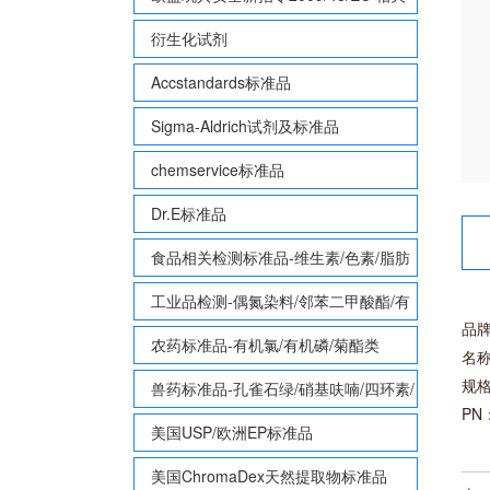
致敏性香味剂标准品
衍生化试剂
Accstandards标准品
Sigma-Aldrich试剂及标准品
chemservice标准品
Dr.E标准品
食品相关检测标准品-维生素/色素/脂肪
酸甲酯等
工业品检测-偶氮染料/邻苯二甲酸酯/有
品牌：
机锡/多溴联苯/多溴联苯醚/多氯联苯
农药标准品-有机氯/有机磷/菊酯类
名称
规格
兽药标准品-孔雀石绿/硝基呋喃/四环素/
PN
磺胺等
美国USP/欧洲EP标准品
美国ChromaDex天然提取物标准品