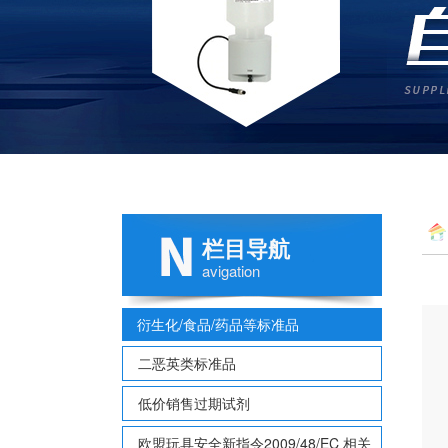
栏目导航
avigation
衍生化/食品/药品等标准品
二恶英类标准品
低价销售过期试剂
欧盟玩具安全新指令2009/48/EC 相关