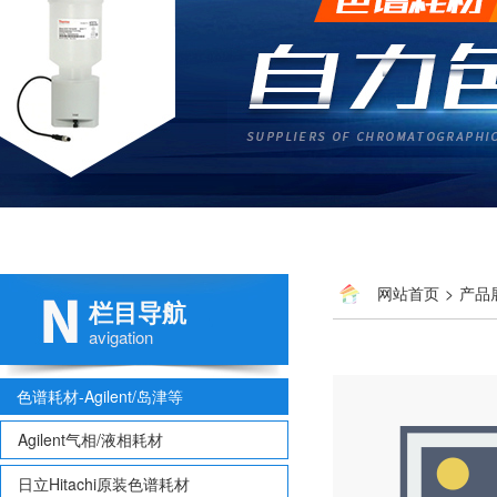
网站首页
>
产品
栏目导航
avigation
色谱耗材-Agilent/岛津等
Agilent气相/液相耗材
日立Hitachi原装色谱耗材