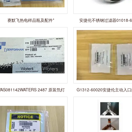
赛默飞热电样品瓶及配件*
安捷伦不锈钢过滤器01018-60
AS081142WATERS 2487 原装氘灯
G1312-60020安捷伦主动入