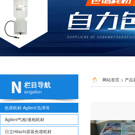
网站首页
>
产品
栏目导航
avigation
色谱耗材-Agilent/岛津等
Agilent气相/液相耗材
日立Hitachi原装色谱耗材