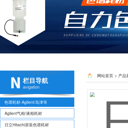
网站首页
>
产品
栏目导航
avigation
色谱耗材-Agilent/岛津等
Agilent气相/液相耗材
日立Hitachi原装色谱耗材