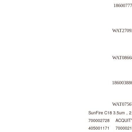
1860077
WAT2709
WAT0866
18600388
WAT0756
SunFire C18 3.5um，
700002728 ACQUITY M
405001171 70000211