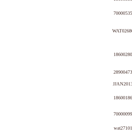
7000053
WAT0268
1860028
2890047
JJAN201
1860018
7000009
wat2710