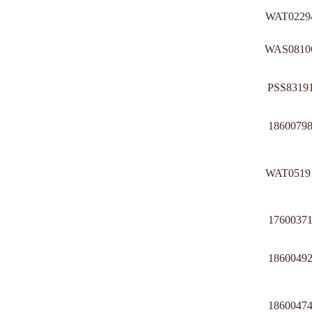
WAT0229
WAS0810
PSS8319
1860079
WAT0519
1760037
1860049
1860047