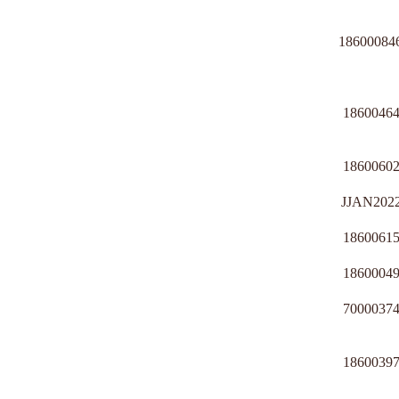
18600084
1860046
1860060
JJAN202
1860061
1860004
7000037
1860039