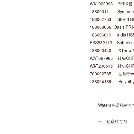
WAT022998 PEEK管
186000111 Symmetry
186007753 Shield R
186008056 Oasis PRiME
186006619 iridis HSS
PSS832113 Spherisor
186000440 XTerra MS
WAT097965 针头GHP
WAT200515 针头GHP
700002785 适用于wat
186004169 Polyethyle
Waters色谱耗材存
一、色谱柱存放