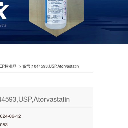
洲EP标准品
> 货号:1044593,USP,Atorvastatin
593,USP,Atorvastatin
 Compound I
4-06-12
053