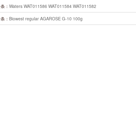
一条：
Waters WAT011586 WAT011584 WAT011582
一条：
Biowest regular AGAROSE G-10 100g