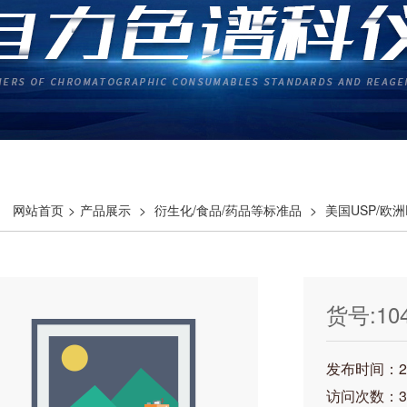
网站首页
>
产品展示
>
衍生化/食品/药品等标准品
>
美国USP/欧
ated Compound I
货号:1044
Related
发布时间：202
访问次数：3