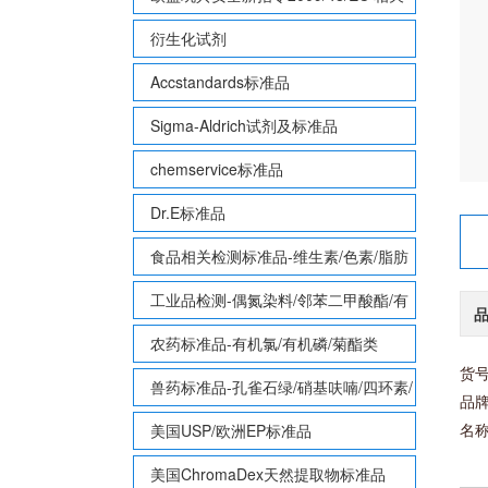
致敏性香味剂标准品
衍生化试剂
Accstandards标准品
Sigma-Aldrich试剂及标准品
chemservice标准品
Dr.E标准品
食品相关检测标准品-维生素/色素/脂肪
酸甲酯等
工业品检测-偶氮染料/邻苯二甲酸酯/有
机锡/多溴联苯/多溴联苯醚/多氯联苯
农药标准品-有机氯/有机磷/菊酯类
货号
兽药标准品-孔雀石绿/硝基呋喃/四环素/
品牌
磺胺等
名称：
美国USP/欧洲EP标准品
美国ChromaDex天然提取物标准品