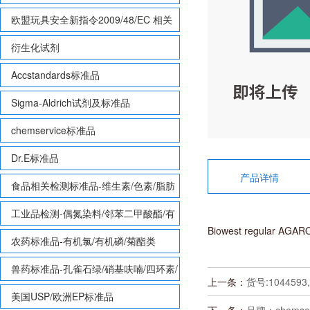
欧盟玩具安全新指令2009/48/EC 相关
致敏性香味剂标准品
衍生化试剂
Accstandards标准品
Sigma-Aldrich试剂及标准品
chemservice标准品
Dr.E标准品
产品详情
食品相关检测标准品-维生素/色素/脂肪
酸甲酯等
工业品检测-偶氮染料/邻苯二甲酸酯/有
Biowest regular AGAR
机锡/多溴联苯/多溴联苯醚/多氯联苯
农药标准品-有机氯/有机磷/菊酯类
兽药标准品-孔雀石绿/硝基呋喃/四环素/
上一条：
货号:1044593,U
磺胺等
美国USP/欧洲EP标准品