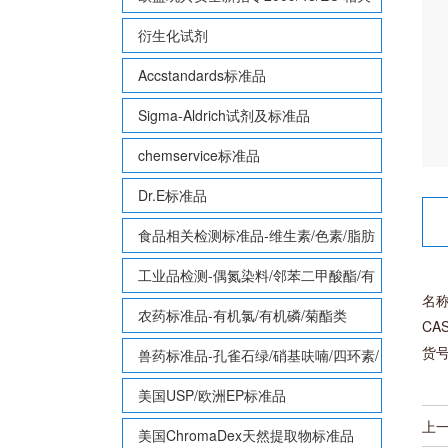
致敏性香味剂标准品
衍生化试剂
Accstandards标准品
Sigma-Aldrich试剂及标准品
chemservice标准品
Dr.E标准品
食品相关检测标准品-维生素/色素/脂肪
酸甲酯等
工业品检测-偶氮染料/邻苯二甲酸酯/有
名
机锡/多溴联苯/多溴联苯醚/多氯联苯
农药标准品-有机氯/有机磷/菊酯类
CAS
货号
兽药标准品-孔雀石绿/硝基呋喃/四环素/
磺胺等
美国USP/欧洲EP标准品
上
美国ChromaDex天然提取物标准品