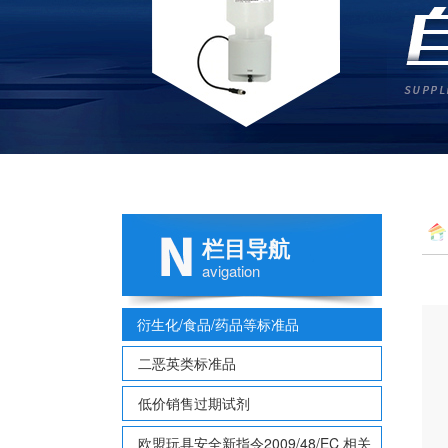
栏目导航
avigation
衍生化/食品/药品等标准品
二恶英类标准品
低价销售过期试剂
欧盟玩具安全新指令2009/48/EC 相关