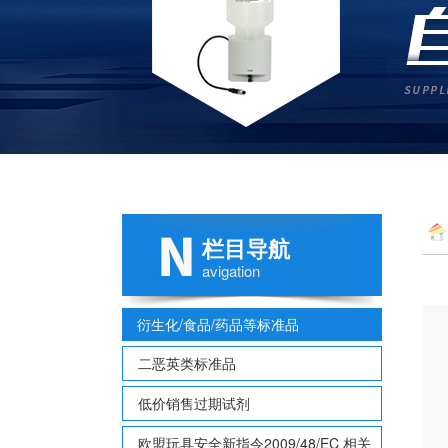
栏目导航
avigation
衍生化/食品/药品等标准品
二恶英类标准品
低价销售过期试剂
欧盟玩具安全新指令2009/48/EC 相关