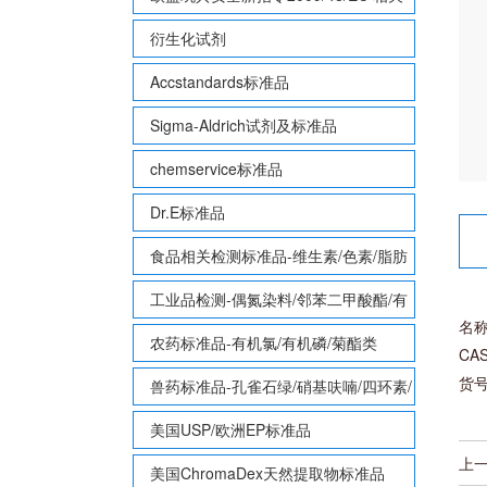
致敏性香味剂标准品
衍生化试剂
Accstandards标准品
Sigma-Aldrich试剂及标准品
chemservice标准品
Dr.E标准品
食品相关检测标准品-维生素/色素/脂肪
酸甲酯等
工业品检测-偶氮染料/邻苯二甲酸酯/有
名称
机锡/多溴联苯/多溴联苯醚/多氯联苯
农药标准品-有机氯/有机磷/菊酯类
CAS
货号
兽药标准品-孔雀石绿/硝基呋喃/四环素/
磺胺等
美国USP/欧洲EP标准品
上
美国ChromaDex天然提取物标准品