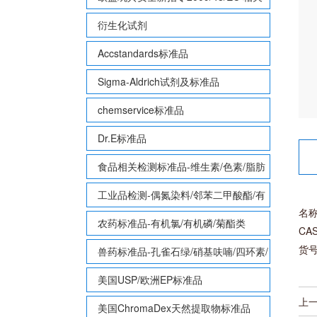
致敏性香味剂标准品
衍生化试剂
Accstandards标准品
Sigma-Aldrich试剂及标准品
chemservice标准品
Dr.E标准品
食品相关检测标准品-维生素/色素/脂肪
酸甲酯等
工业品检测-偶氮染料/邻苯二甲酸酯/有
名称
机锡/多溴联苯/多溴联苯醚/多氯联苯
农药标准品-有机氯/有机磷/菊酯类
CAS
货号
兽药标准品-孔雀石绿/硝基呋喃/四环素/
磺胺等
美国USP/欧洲EP标准品
上
美国ChromaDex天然提取物标准品