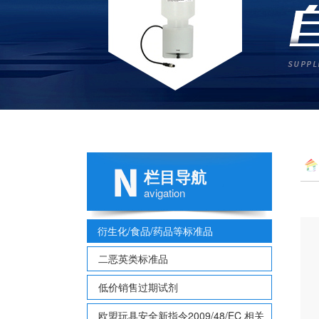
栏目导航
avigation
衍生化/食品/药品等标准品
二恶英类标准品
低价销售过期试剂
欧盟玩具安全新指令2009/48/EC 相关