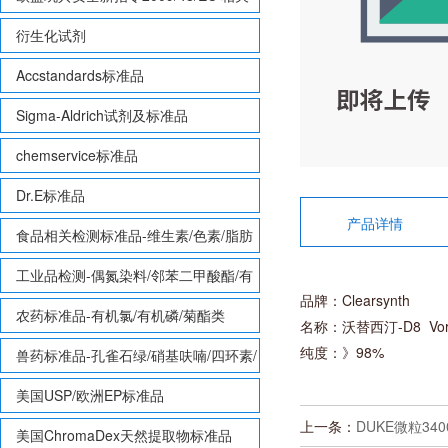
致敏性香味剂标准品
衍生化试剂
Accstandards标准品
Sigma-Aldrich试剂及标准品
chemservice标准品
Dr.E标准品
产品详情
食品相关检测标准品-维生素/色素/脂肪
酸甲酯等
工业品检测-偶氮染料/邻苯二甲酸酯/有
品牌：Clearsynth
机锡/多溴联苯/多溴联苯醚/多氯联苯
农药标准品-有机氯/有机磷/菊酯类
名称：沃替西汀-D8 Vortio
纯度：》98%
兽药标准品-孔雀石绿/硝基呋喃/四环素/
磺胺等
美国USP/欧洲EP标准品
上一条：
DUKE微粒340
美国ChromaDex天然提取物标准品