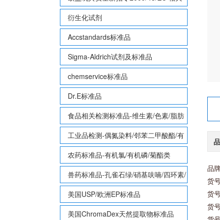
致敏性香味剂标准品
衍生化试剂
Accstandards标准品
Sigma-Aldrich试剂及标准品
chemservice标准品
Dr.E标准品
食品相关检测标准品-维生素/色素/脂肪
酸甲酯等
工业品检测-偶氮染料/邻苯二甲酸酯/有
机锡/多溴联苯/多溴联苯醚/多氯联苯
农药标准品-有机氯/有机磷/菊酯类
品牌
兽药标准品-孔雀石绿/硝基呋喃/四环素/
货号
磺胺等
货号：
美国USP/欧洲EP标准品
货号：
美国ChromaDex天然提取物标准品
货号