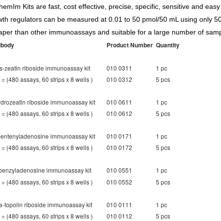
emIm Kits are fast, cost effective, precise, specific, sensitive and easy t
th regulators can be measured at 0.01 to 50 pmol/50 mL using only 50 mL
aper than other immunoassays and suitable for a large number of samp
ibody
Product Number
Quantity
s
-zeatin riboside immunoassay kit
010 0311
1 pc
t = (480 assays, 60 strips x 8 wells )
010 0312
5 pcs
ydrozeatin riboside immunoassay kit
010 0611
1 pc
t = (480 assays, 60 strips x 8 wells )
010 0612
5 pcs
pentenyladenosine immunoassay kit
010 0171
1 pc
t = (480 assays, 60 strips x 8 wells )
010 0172
5 pcs
benzyladenosine immunoassay kit
010 0551
1 pc
t = (480 assays, 60 strips x 8 wells )
010 0552
5 pcs
a
-topolin riboside immunoassay kit
010 0111
1 pc
t = (480 assays, 60 strips x 8 wells )
010 0112
5 pcs