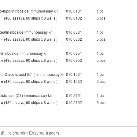
ho
-topolin riboside immunoassay kit
010 0131
1 pc
t = (480 assays, 60 strips x 8 wells )
010 0132
5 pcs
zeatin riboside immunoassay kit
010 0331
1 pc
t = (480 assays, 60 strips x 8 wells )
010 0332
5 pcs
etin riboside immunoassay kit
010 0351
1 pc
t = (480 assays, 60 strips x 8 wells )
010 0352
5 pcs
ole-3-acetic acid (C1´) immunoassay kit
010 1531
1 pc
t = (480 assays, 60 strips x 8 wells )
010 1532
5 pcs
cisic acid (C1) immunoassay kit
010 2701
1 pc
t = (480 assays, 60 strips x 8 wells )
010 2702
5 pcs
一条：
olchemim Enzyme tracers