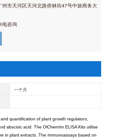
广州市天河区天河北路侨林街47号中旅商务大
来电咨询
一个月
d quantification of plant growth regulators,
and abscisic acid. The OlChemIm ELISA Kits utilise
one in plant extracts. The immunoassays based on