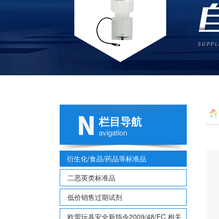
栏目导航
avigation
衍生化/食品/药品等标准品
二恶英类标准品
低价销售过期试剂
欧盟玩具安全新指令2009/48/EC 相关