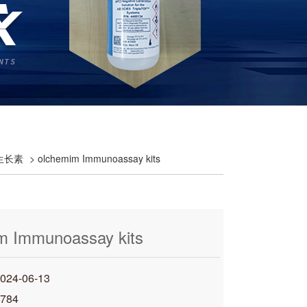
物生长素
> olchemim Immunoassay kits
m Immunoassay kits
4-06-13
784