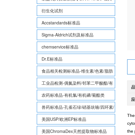
致敏性香味剂标准品
衍生化试剂
Accstandards标准品
Sigma-Aldrich试剂及标准品
chemservice标准品
Dr.E标准品
食品相关检测标准品-维生素/色素/脂肪
酸甲酯等
工业品检测-偶氮染料/邻苯二甲酸酯/有
机锡/多溴联苯/多溴联苯醚/多氯联苯
农药标准品-有机氯/有机磷/菊酯类
兽药标准品-孔雀石绿/硝基呋喃/四环素/
The
磺胺等
美国USP/欧洲EP标准品
cyto
美国ChromaDex天然提取物标准品
the 