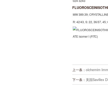
024 3243
FLUOROSCEINISOTHI
MW 389.39; CRYSTALLINE;
R: 42/43, S: 22, 36/37, 45
上一条：
olchemim Imm
下一条：
美国Savillex