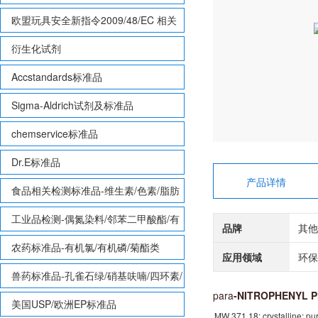
欧盟玩具安全新指令2009/48/EC 相关
致敏性香味剂标准品
衍生化试剂
Accstandards标准品
Sigma-Aldrich试剂及标准品
chemservice标准品
Dr.E标准品
产品详情
食品相关检测标准品-维生素/色素/脂肪
酸甲酯等
工业品检测-偶氮染料/邻苯二甲酸酯/有
品牌
其他
机锡/多溴联苯/多溴联苯醚/多氯联苯
农药标准品-有机氯/有机磷/菊酯类
应用领域
环保
兽药标准品-孔雀石绿/硝基呋喃/四环素/
para
-NITROPHENYL 
磺胺等
美国USP/欧洲EP标准品
MW 371.18; crystalline; pu