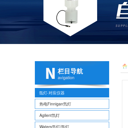
栏目导航
avigation
氙灯-对应仪器
热电Finnigan氘灯
Agilent氘灯
Waters氘灯/氙灯