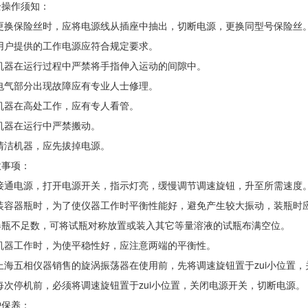
全操作须知：
1)更换保险丝时，应将电源线从插座中抽出，切断电源，更换同型号保险丝
)用户提供的工作电源应符合规定要求。
3)机器在运行过程中严禁将手指伸入运动的间隙中。
)电气部分出现故障应有专业人士修理。
)机器在高处工作，应有专人看管。
)机器在运行中严禁搬动。
)清洁机器，应先拔掉电源。
意事项：
1)接通电源，打开电源开关，指示灯亮，缓慢调节调速旋钮，升至所需速度
2)装容器瓶时，为了使仪器工作时平衡性能好，避免产生较大振动，装瓶
器瓶不足数，可将试瓶对称放置或装入其它等量溶液的试瓶布满空位。
3)机器工作时，为使平稳性好，应注意两端的平衡性。
)上海五相仪器销售的旋涡振荡器在使用前，先将调速旋钮置于zui小位置
)每次停机前，必须将调速旋钮置于zui小位置，关闭电源开关，切断电源。
护保养：