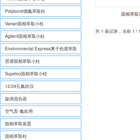
Polybond偶氮萃取柱
固相萃取
Varian固相萃取小柱
共 1 条记录，当前 1 
Agilent固相萃取小柱
Environmental Express离子色谱萃取
柱
思谱固相萃取小柱
Supelco固相萃取小柱
12/24孔氮吹仪
旋涡混合器
空气泵-氮吹用
固相萃取装置
固相萃取柱