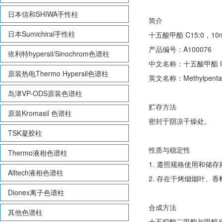
日本信和SHIWA手性柱
简介
日本Sumichiral手性柱
十五酸甲酯 C15:0，10m
产品编号：A100076
依利特hypersil/Sinochrom色谱柱
中文名称：十五酸甲酯 C1
原装热电Thermo Hypersil色谱柱
英文名称：Methylpentad
岛津VP-ODS原装色谱柱
贮存方法
原装Kromasil 色谱柱
密封于阴凉干燥处。
TSK凝胶柱
性质与稳定性
Thermo液相色谱柱
1. 遵照规格使用和储
Alltech液相色谱柱
2. 存在于烤烟烟叶、
Dionex离子色谱柱
合成方法
其他色谱柱
十五烷酸二甲酯与甲醇