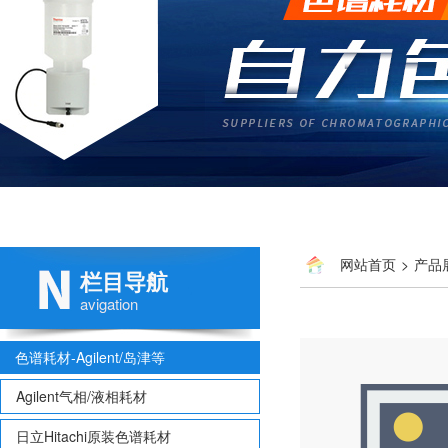
网站首页
>
产品
栏目导航
avigation
色谱耗材-Agilent/岛津等
Agilent气相/液相耗材
日立Hitachi原装色谱耗材