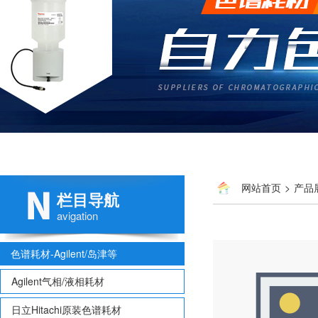
网站首页
>
产品
栏目导航
avigation
色谱耗材-Agilent/岛津等
Agilent气相/液相耗材
日立Hitachi原装色谱耗材