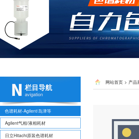
网站首页
>
产品
栏目导航
avigation
色谱耗材-Agilent/岛津等
Agilent气相/液相耗材
日立Hitachi原装色谱耗材