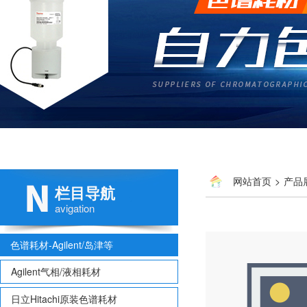
网站首页
>
产品
栏目导航
avigation
色谱耗材-Agilent/岛津等
Agilent气相/液相耗材
日立Hitachi原装色谱耗材