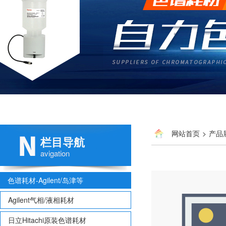
网站首页
>
产品
栏目导航
avigation
色谱耗材-Agilent/岛津等
Agilent气相/液相耗材
日立Hitachi原装色谱耗材