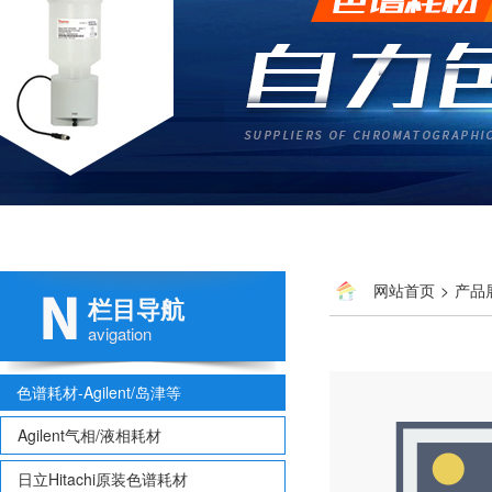
网站首页
>
产品
栏目导航
avigation
色谱耗材-Agilent/岛津等
Agilent气相/液相耗材
日立Hitachi原装色谱耗材