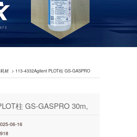
液相耗材
> 113-4332Agilent PLOT柱 GS-GASPRO
t PLOT柱 GS-GASPRO 30m,
5-06-16
918