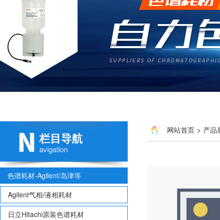
网站首页
>
产品
栏目导航
avigation
色谱耗材-Agilent/岛津等
Agilent气相/液相耗材
日立Hitachi原装色谱耗材