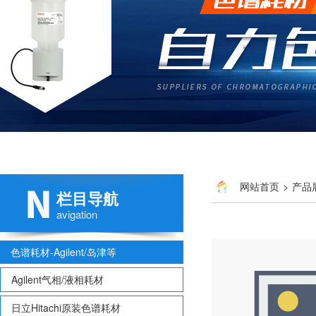
网站首页
>
产品
栏目导航
avigation
色谱耗材-Agilent/岛津等
Agilent气相/液相耗材
日立Hitachi原装色谱耗材