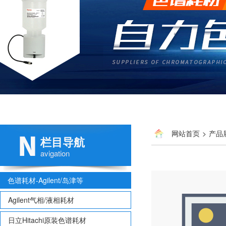
网站首页
>
产品
栏目导航
avigation
色谱耗材-Agilent/岛津等
Agilent气相/液相耗材
日立Hitachi原装色谱耗材