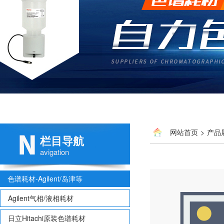
网站首页
>
产品
栏目导航
avigation
色谱耗材-Agilent/岛津等
Agilent气相/液相耗材
日立Hitachi原装色谱耗材