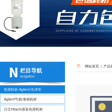
网站首页
>
产品
栏目导航
avigation
色谱耗材-Agilent/岛津等
Agilent气相/液相耗材
日立Hitachi原装色谱耗材