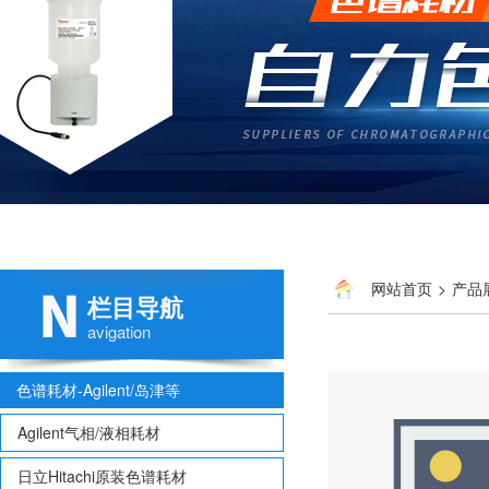
网站首页
>
产品
栏目导航
avigation
色谱耗材-Agilent/岛津等
Agilent气相/液相耗材
日立Hitachi原装色谱耗材